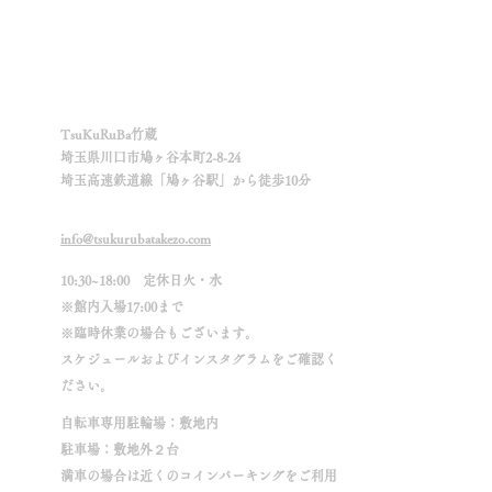
Info.
​TsuKuRuBa竹蔵
埼玉県川口市鳩ヶ谷本町2-8-24
埼玉高速鉄道線「鳩ヶ谷駅」から徒歩10分
info@tsukurubatakezo.com
10:30~18:00 定休日火・水
※館内入場17:00まで
※臨時休業の場合もございます。
スケジュールおよびインスタグラムをご確認く
ださい。
自転車専用駐輪場：敷地内
駐車場：敷地外２台
満車の場合は近くのコインパーキングをご利用