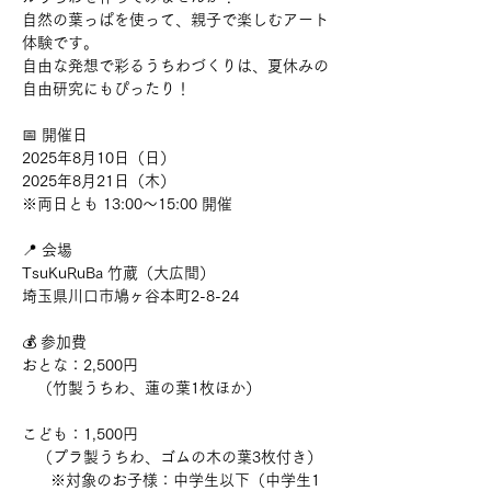
自然の葉っぱを使って、親子で楽しむアート
体験です。
自由な発想で彩るうちわづくりは、夏休みの
自由研究にもぴったり！
📅 開催日
2025年8月10日（日）
2025年8月21日（木）
※両日とも 13:00〜15:00 開催
📍 会場
TsuKuRuBa 竹蔵（大広間）
埼玉県川口市鳩ヶ谷本町2-8-24
💰 参加費
おとな：2,500円
　（竹製うちわ、蓮の葉1枚ほか）
こども：1,500円
　（プラ製うちわ、ゴムの木の葉3枚付き）
　   ※対象のお子様：中学生以下（中学生1