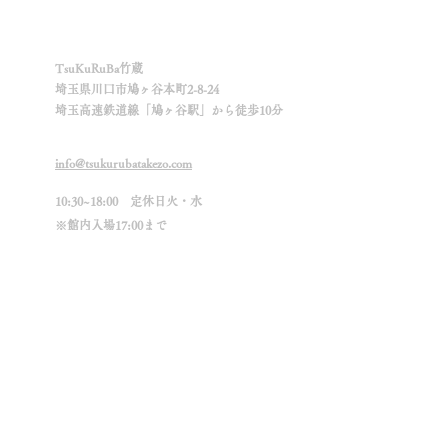
Info.
​TsuKuRuBa竹蔵
埼玉県川口市鳩ヶ谷本町2-8-24
埼玉高速鉄道線「鳩ヶ谷駅」から徒歩10分
info@tsukurubatakezo.com
10:30~18:00 定休日火・水
※館内入場17:00まで
※臨時休業の場合もございます。
スケジュールおよびインスタグラムをご確認く
ださい。
自転車専用駐輪場：敷地内
駐車場：敷地外２台
満車の場合は近くのコインパーキングをご利用
ください。
(搬出入時は要相談)