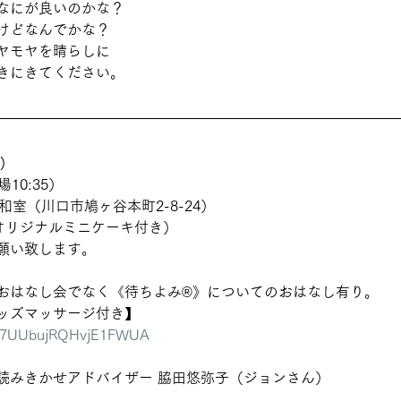
なにが良いのかな？
けどなんでかな？
ヤモヤを晴らしに
きにきてください。
)
場10:35）
　和室（川口市鳩ヶ谷本町2-8-24）
オリジナルミニケーキ付き）
願い致します。
おはなし会でなく《待ちよみ®︎》についてのおはなし有り。
ッズマッサージ付き】
le/7UUbujRQHvjE1FWUA
読みきかせアドバイザー 脇田悠弥子（ジョンさん）