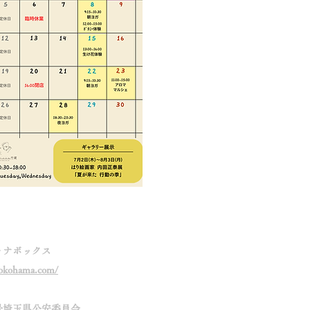
トナボックス
yokohama.com/
677号埼玉県公安委員会