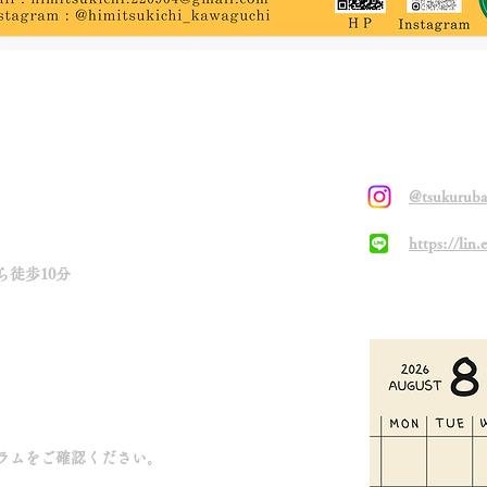
SNS
@tsukurub
https://li
徒歩10分
Schedule
。
ラムをご確認ください。