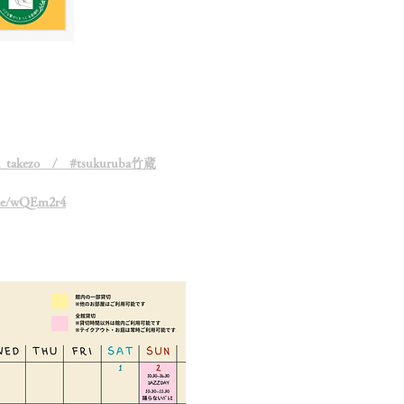
a_takezo / #tsukuruba竹蔵
n.ee/wQEm2r4