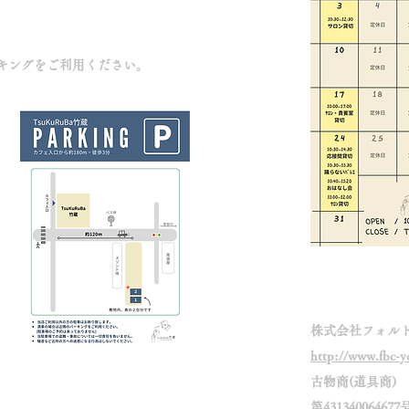
キングをご利用ください。
Company
株式会社フォル
http://www.fbc-
古物商(道具商)
第431340064