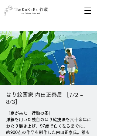
はり絵画家 内田正泰展 ［7/2 ~
8/3]
「夏が来た 行動の季」
洋紙を用いた独自のはり絵技法を六十余年に
わたり磨き上げ、97歳で亡くなるまでに、
約900点の作品を制作した内田正泰氏。誰も