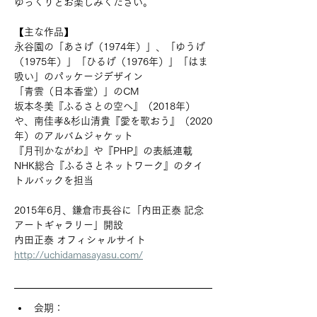
ゆっくりとお楽しみください。
【主な作品】
永谷園の「あさげ（1974年）」、「ゆうげ
（1975年）」「ひるげ（1976年）」「はま
吸い」のパッケージデザイン
「青雲（日本香堂）」のCM
坂本冬美『ふるさとの空へ』（2018年）
や、南佳孝&杉山清貴『愛を歌おう』（2020
年）のアルバムジャケット
『月刊かながわ』や『PHP』の表紙連載
NHK総合『ふるさとネットワーク』のタイ
トルバックを担当
2015年6月、鎌倉市長谷に「内田正泰 記念
アートギャラリー」開設
内田正泰 オフィシャルサイト　
http://uchidamasayasu.com/
会期：