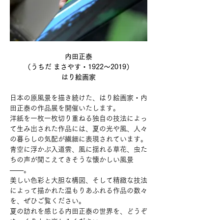
内田正泰
（うちだ まさやす・1922～2019）
はり絵画家
日本の原風景を描き続けた、はり絵画家・内
田正泰の作品展を開催いたします。
洋紙を一枚一枚切り重ねる独自の技法によっ
て生み出された作品には、夏の光や風、人々
の暮らしの気配が繊細に表現されています。
青空に浮かぶ入道雲、風に揺れる草花、虫た
ちの声が聞こえてきそうな懐かしい風景
――。
美しい色彩と大胆な構図、そして精緻な技法
によって描かれた温もりあふれる作品の数々
を、ぜひご覧ください。
夏の訪れを感じる内田正泰の世界を、どうぞ