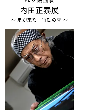
はり絵画家
内田正泰展
〜 夏が来た　行動の季 〜